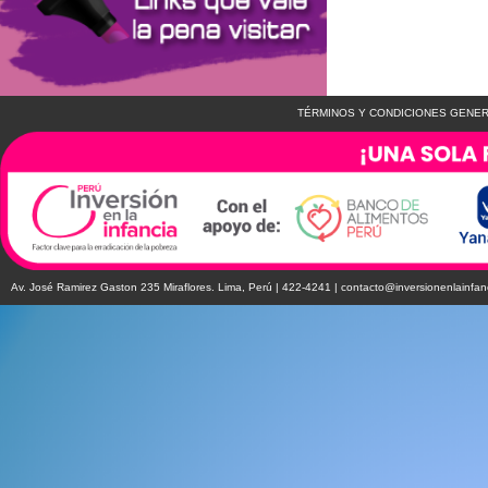
TÉRMINOS Y CONDICIONES GENER
Av. José Ramirez Gaston 235 Miraflores. Lima, Perú | 422-4241 |
contacto@inversionenlainfan