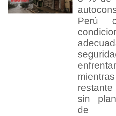
autocons
Perú c
condicio
adec
segur
enfrent
mientras
restante
sin plan
de s