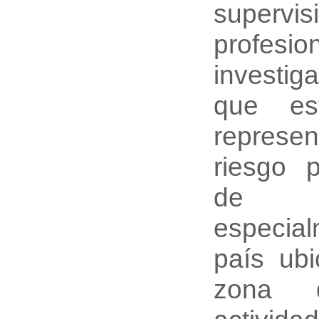
supervis
profes
investig
que est
represe
riesgo p
de f
especia
país ub
zona d