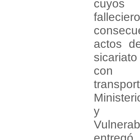
cuyo
fallec
consec
actos de
sicariat
con e
trans
Minister
y Pob
Vulnera
entregó