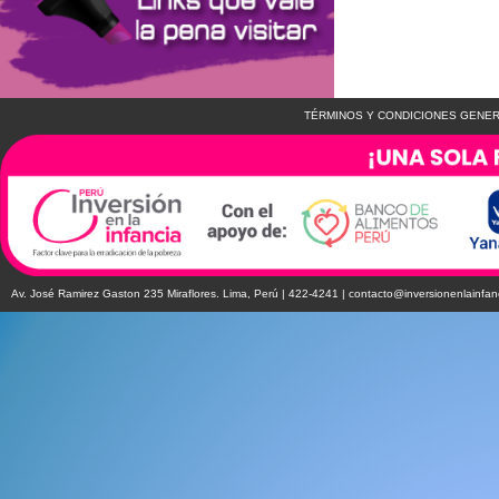
TÉRMINOS Y CONDICIONES GENER
Av. José Ramirez Gaston 235 Miraflores. Lima, Perú | 422-4241 |
contacto@inversionenlainfan