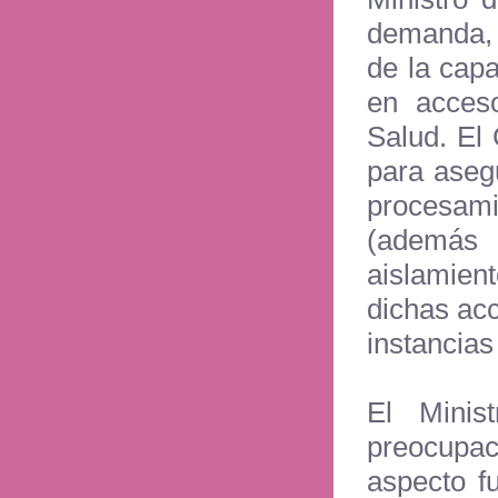
demanda, 
de la cap
en acceso
Salud. El
para asegu
procesam
(además 
aislamient
dichas acc
instancias
El Minis
preocupa
aspecto f