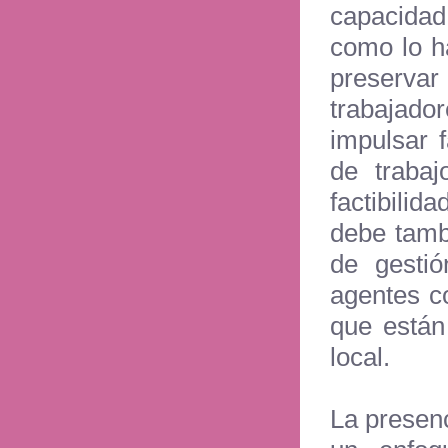
capacida
como lo ha
preserva
trabajado
impulsar 
de trabaj
factibili
debe tambi
de gestió
agentes c
que están
local.
La presen