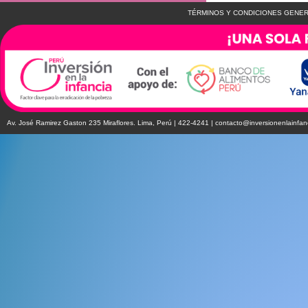
TÉRMINOS Y CONDICIONES GENER
Av. José Ramirez Gaston 235 Miraflores. Lima, Perú | 422-4241 |
contacto@inversionenlainfan