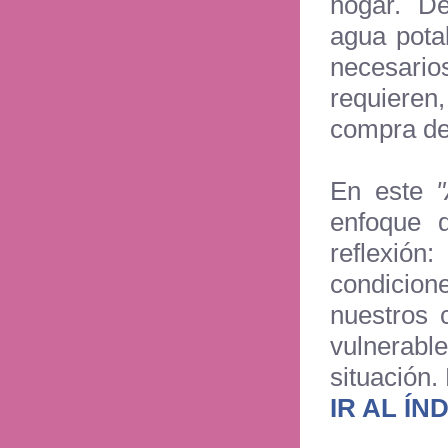
hogar. D
agua pota
necesari
requieren
compra de 
En este
enfoque 
reflexió
condicio
nuestros 
vulnerab
situación
IR AL ÍN