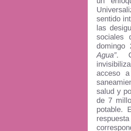
un enfoq
Universal
sentido in
las desig
sociales
domingo 
Agua”
. 
invisibili
acceso a
saneamien
salud y p
de 7 mill
potable. 
respuesta
correspon