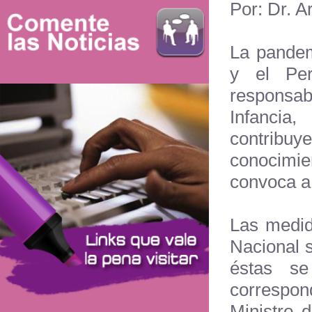
Por: Dr. A
La pandem
y el Pe
responsab
Infancia,
contrib
conocimie
convoca a
Las medid
Nacional s
éstas se
correspon
Ministro 