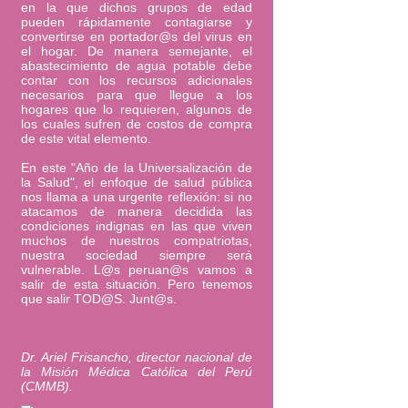
en la que dichos grupos de edad
pueden rápidamente contagiarse y
convertirse en portador@s del virus en
el hogar. De manera semejante, el
abastecimiento de agua potable debe
contar con los recursos adicionales
necesarios para que llegue a los
hogares que lo requieren, algunos de
los cuales sufren de costos de compra
de este vital elemento.
En este "Año de la Universalización de
la Salud", el enfoque de salud pública
nos llama a una urgente reflexión: si no
atacamos de manera decidida las
condiciones indignas en las que viven
muchos de nuestros compatriotas,
nuestra sociedad siempre será
vulnerable. L@s peruan@s vamos a
salir de esta situación. Pero tenemos
que salir TOD@S. Junt@s.
Dr. Ariel Frisancho, director nacional de
la Misión Médica Católica del Perú
(CMMB).