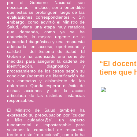
por el Gobierno Nacional son
necesarias – incluso, sería entendible
que éstas se prolonguen luego de las
evaluaciones correspondientes -. Sin
embargo, como advirtió el Ministro de
Salud, viene una etapa muy retadora
que demanda, como ya se ha
anunciado, la mejora urgente de la
capacidad diagnóstica y una respuesta
adecuada- en acceso, oportunidad y
calidad – del Sistema de Salud. El
Gobierno ha anunciado una serie de
medidas para asegurar la cadena de
“El docent
identificación, diagnóstico y
tiene que h
procesamiento de los casos según su
condición (además de identificación de
sus contactos y aislamiento de los
enfermos). Queda esperar el éxito de
dichas acciones y de la acción
articulada de las distintas instancias
responsables.
El Ministro de Salud también ha
expresado su preocupación por “cuidar
a l@s cuidador@s”, un aspecto
fundamental e impostergable para
sostener la capacidad de respuesta
frente a este “reto colosal”, como lo ha