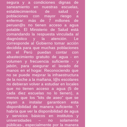
segura y a condiciones dignas de
saneamiento en nuestras escuelas,
establecimientos de salud y
poblaciones con mayor riesgo a
enfermar: más de 7 millones de
peruan@s no tienen acceso a agua
potable. El Ministerio de Salud está
comandando la respuesta vinculada al
diagnóstico y la atención. Le
corresponde al Gobierno tomar acción
decidida para que muchas poblaciones
en el Perú puedan contar con
abastecimiento gratuito de agua - en
volumen y frecuencia suficiente - y
jabón, para asegurar el lavado de
manos en el hogar. Reconociendo que
no se puede mejorar la infraestructura
de la noche a la mañana, l@s escolares
no debieran volver a estudiar en locales
que no tienen acceso a agua (5 de
cada diez escuelas no lo tienen), a
menos que los “kits de aseo” que se
vayan a instalar garanticen esta
disponibilidad de manera suficiente. Y
habría que ver la disponibilidad de agua
y servicios básicos en institutos y
universidades – no solamente
públicas-, especialmente por la manera