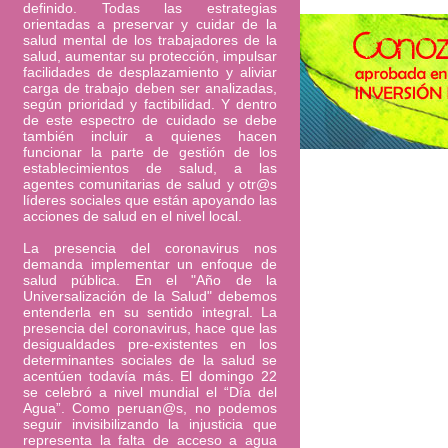
definido. Todas las estrategias
orientadas a preservar y cuidar de la
salud mental de los trabajadores de la
salud, aumentar su protección, impulsar
facilidades de desplazamiento y aliviar
carga de trabajo deben ser analizadas,
según prioridad y factibilidad. Y dentro
de este espectro de cuidado se debe
también incluir a quienes hacen
funcionar la parte de gestión de los
establecimientos de salud, a las
agentes comunitarias de salud y otr@s
líderes sociales que están apoyando las
acciones de salud en el nivel local.
La presencia del coronavirus nos
demanda implementar un enfoque de
salud pública. En el "Año de la
Universalización de la Salud" debemos
entenderla en su sentido integral. La
presencia del coronavirus, hace que las
desigualdades pre-existentes en los
determinantes sociales de la salud se
acentúen todavía más. El domingo 22
se celebró a nivel mundial el “Día del
Agua”. Como peruan@s, no podemos
seguir invisibilizando la injusticia que
representa la falta de acceso a agua