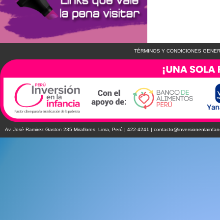
TÉRMINOS Y CONDICIONES GENER
Av. José Ramirez Gaston 235 Miraflores. Lima, Perú | 422-4241 |
contacto@inversionenlainfan