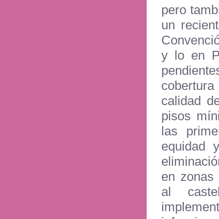
pero tamb
un recien
Convenció
y lo en P
pendient
cobertura
calidad de
pisos mín
las prime
equidad y
eliminaci
en zonas 
al cast
implement