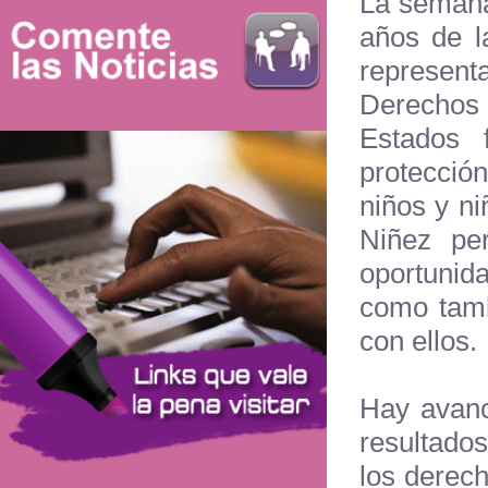
La semana
años de l
represent
Derechos 
Estados 
protecció
niños y ni
Niñez pe
oportunid
como tamb
con ellos.
Hay avanc
resultado
los derech