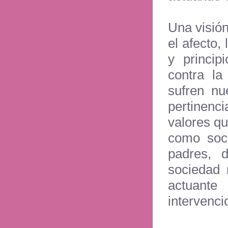
Una visión
el afecto,
y princip
contra la
sufren nu
pertinenc
valores q
como soci
padres, 
sociedad 
actuant
interven