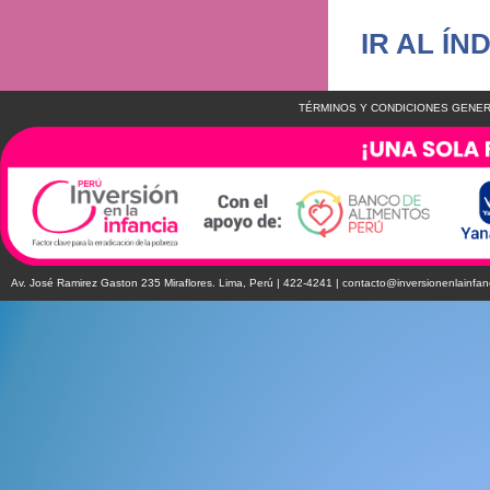
IR AL ÍN
TÉRMINOS Y CONDICIONES GENER
Av. José Ramirez Gaston 235 Miraflores. Lima, Perú | 422-4241 |
contacto@inversionenlainfan