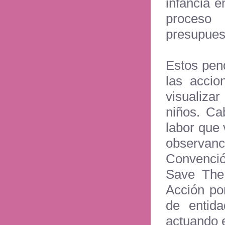
infancia e
proceso
presupuest
Estos pen
las accio
visualiza
niños. Ca
labor que
observan
Convenció
Save The 
Acción po
de entida
actuando e