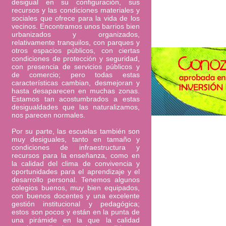
desigual en su configuración, sus
recursos y las condiciones materiales y
sociales que ofrece para la vida de los
vecinos. Encontramos unos barrios bien
urbanizados y organizados,
relativamente tranquilos, con parques y
otros espacios públicos, con ciertas
condiciones de protección y seguridad,
con presencia de servicios públicos y
de comercio; pero todas estas
características cambian, desmejoran y
hasta desaparecen en muchas zonas.
Estamos tan acostumbrados a estas
desigualdades que las naturalizamos,
nos parecen normales.
Por su parte, las escuelas también son
muy desiguales, tanto en tamaño y
condiciones de infraestructura y
recursos para la enseñanza, como en
la calidad del clima de convivencia y
oportunidades para el aprendizaje y el
desarrollo personal. Tenemos algunos
colegios buenos, muy bien equipados,
con buenos docentes y una excelente
gestión institucional y pedagógica;
estos son pocos y están en la punta de
una pirámide en la que la calidad