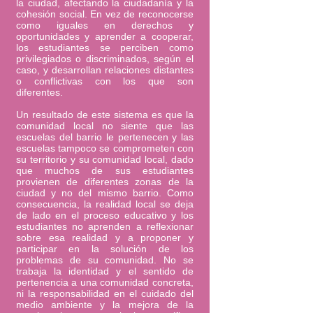
la ciudad, afectando la ciudadanía y la
cohesión social. En vez de reconocerse
como iguales en derechos y
oportunidades y aprender a cooperar,
los estudiantes se perciben como
privilegiados o discriminados, según el
caso, y desarrollan relaciones distantes
o conflictivas con los que son
diferentes.
Un resultado de este sistema es que la
comunidad local no siente que las
escuelas del barrio le pertenecen y las
escuelas tampoco se comprometen con
su territorio y su comunidad local, dado
que muchos de sus estudiantes
provienen de diferentes zonas de la
ciudad y no del mismo barrio. Como
consecuencia, la realidad local se deja
de lado en el proceso educativo y los
estudiantes no aprenden a reflexionar
sobre esa realidad y a proponer y
participar en la solución de los
problemas de su comunidad. No se
trabaja la identidad y el sentido de
pertenencia a una comunidad concreta,
ni la responsabilidad en el cuidado del
medio ambiente y la mejora de la