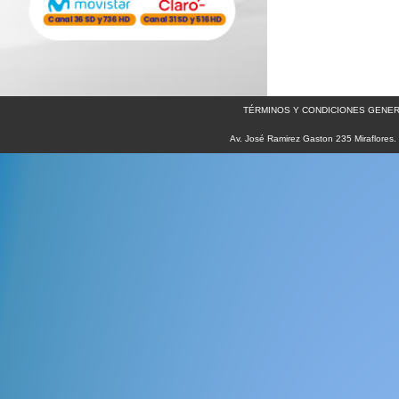
TÉRMINOS Y CONDICIONES GENER
Av. José Ramirez Gaston 235 Miraflores.