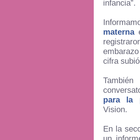
infancia”.
Informam
materna
e
registra
embarazo 
cifra subi
También
conversa
para la 
Vision.
En la sec
un infor