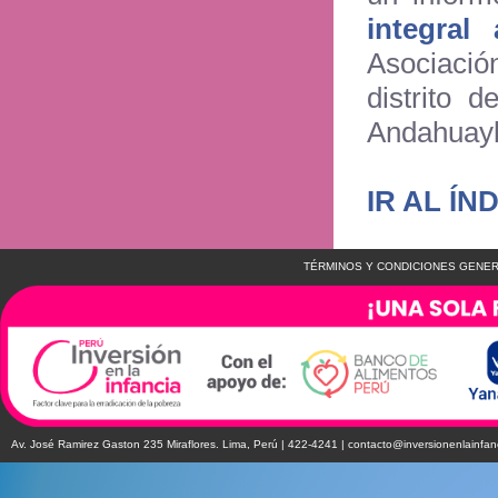
integral
Asociaci
distrito 
Andahuayl
IR AL ÍN
TÉRMINOS Y CONDICIONES GENER
Av. José Ramirez Gaston 235 Miraflores. Lima, Perú | 422-4241 |
contacto@inversionenlainfan