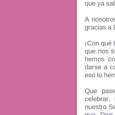
que ya sab
A nosotro
gracias a 
¡Con qué 
que nos t
hemos co
darse a c
eso lo hem
Que pase
celebrar.
nuestro S
que Dios