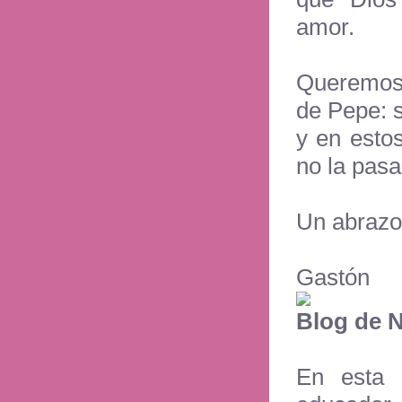
amor.
Queremos 
de Pepe: s
y en esto
no la pasa
Un abrazo
Gastón
Blog de N
En esta 