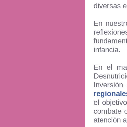
diversas e
En nuest
reflexio
fundament
infancia.
En el mar
Desnutric
Inversión 
regional
el objetiv
combate co
atención a