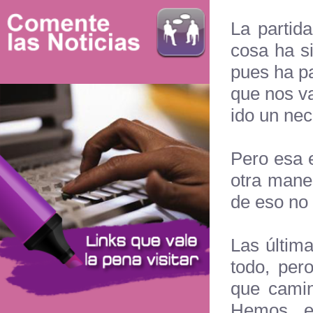
La partid
cosa ha s
pues ha p
que nos va
ido un nec
Pero esa 
otra mane
de eso no 
Las últim
todo, per
que camin
Hemos e