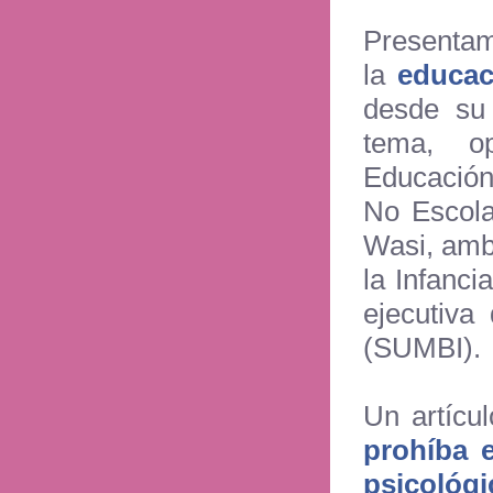
Presenta
la
educaci
desde su 
tema, o
Educació
No Escola
Wasi, amb
la Infanci
ejecutiva
(SUMBI).
Un artícu
prohíba e
psicológi