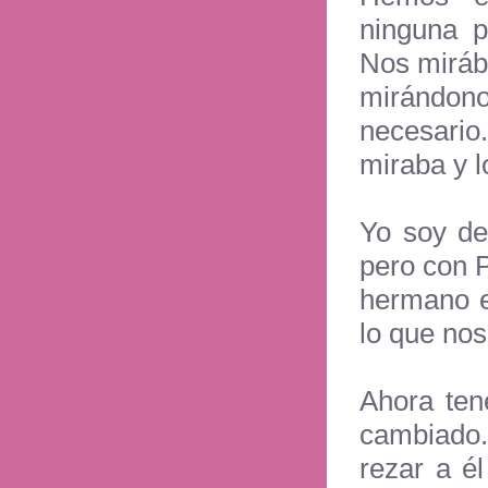
ninguna p
Nos miráb
mirándon
necesario
miraba y l
Yo soy de
pero con 
hermano e
lo que nos
Ahora ten
cambiado
rezar a é