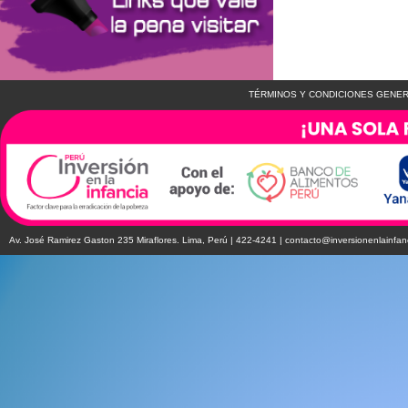
TÉRMINOS Y CONDICIONES GENER
Av. José Ramirez Gaston 235 Miraflores. Lima, Perú | 422-4241 |
contacto@inversionenlainfan