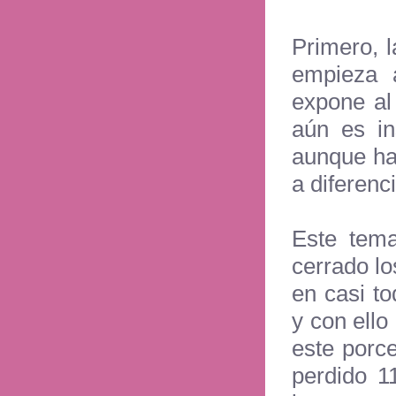
Primero, 
empieza 
expone al
aún es in
aunque ha
a diferenc
Este tem
cerrado lo
en casi to
y con ell
este porc
perdido 1