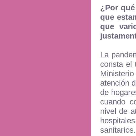
¿Por qué
que estam
que vari
justament
La pandem
consta el
Ministerio
atención d
de hogare
cuando c
nivel de a
hospital
sanitarios.