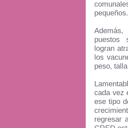
comunales
pequeños.
Además, l
puestos s
logran at
los vacun
peso, talla
Lamentabl
cada vez e
ese tipo 
crecimie
regresar 