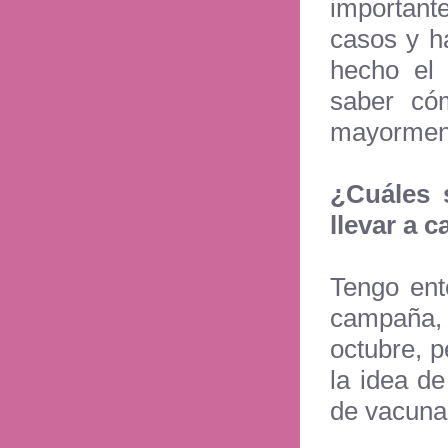
important
casos y h
hecho el 
saber có
mayorment
¿Cuáles 
llevar a 
Tengo ent
campaña, 
octubre, 
la idea d
de vacun