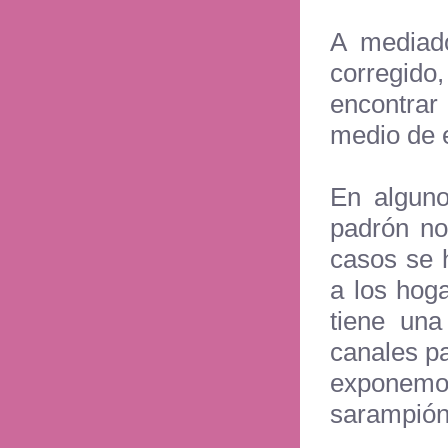
A mediado
corregido,
encontrar
medio de e
En alguno
padrón no
casos se 
a los hog
tiene una
canales p
exponemo
sarampión,