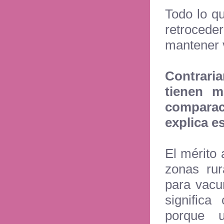
Todo lo q
retrocede
mantener 
Contraria
tienen m
compara
explica e
El mérito 
zonas rur
para vacu
significa
porque u