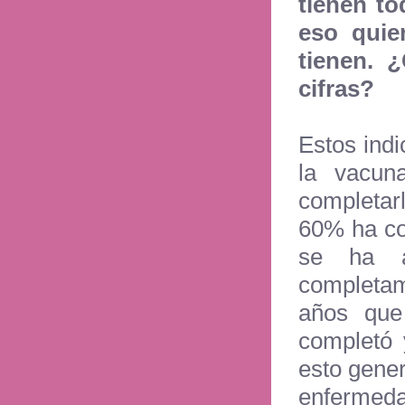
tienen to
eso quie
tienen. 
cifras?
Estos ind
la vacun
completar
60% ha co
se ha a
completam
años que 
completó 
esto gene
enfermedad