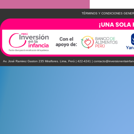
TÉRMINOS Y CONDICIONES GENER
Av. José Ramirez Gaston 235 Miraflores. Lima, Perú | 422-4241 |
contacto@inversionenlainfan