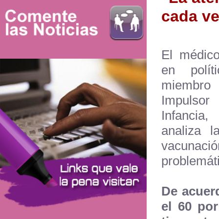
cada ve
El médico
en polít
miembr
Impulsor
Infancia
analiza l
vacun
problemáti
De acuerd
el 60 po