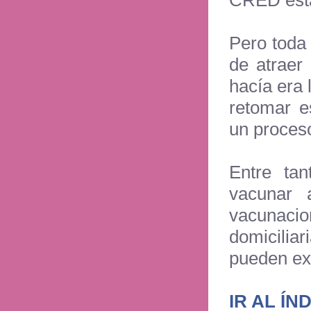
CRED está
Pero toda 
de atraer
hacía era 
retomar e
un proces
Entre tan
vacunar
vacunacio
domicilia
pueden ex
IR AL ÍN