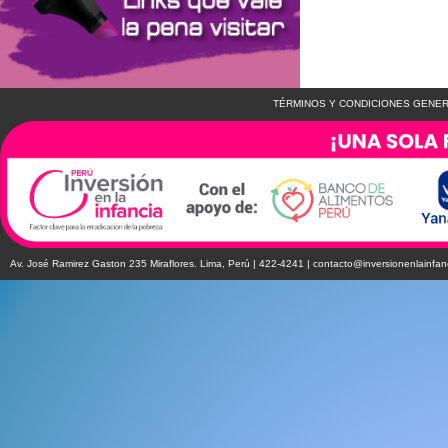
TÉRMINOS Y CONDICIONES GENER
Av. José Ramirez Gaston 235 Miraflores. Lima, Perú | 422-4241 |
contacto@inversionenlainfan