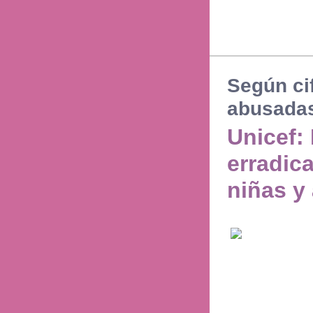
Según cif
abusada
Unicef: 
erradica
niñas y