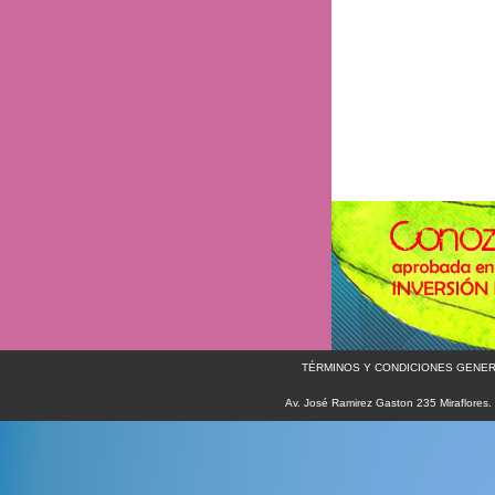
TÉRMINOS Y CONDICIONES GENER
Av. José Ramirez Gaston 235 Miraflores.