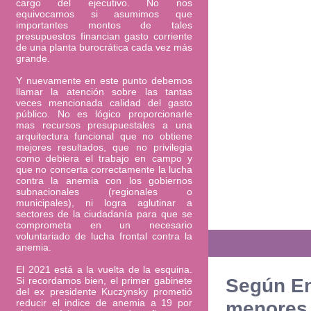
cargo del ejecutivo. No nos
equivocamos si asumimos que
importantes montos de tales
presupuestos financian gasto corriente
de una planta burocrática cada vez más
grande.
Y nuevamente en este punto debemos
llamar la atención sobre las tantas
veces mencionada calidad del gasto
público. No es lógico proporcionarle
mas recursos presupuestales a una
arquitectura funcional que no obtiene
mejores resultados, que no privilegia
como debiera el trabajo en campo y
que no concerta correctamente la lucha
contra la anemia con los gobiernos
subnacionales (regionales o
municipales), ni logra aglutinar a
sectores de la ciudadanía para que se
comprometa en un necesario
voluntariado de lucha frontal contra la
anemia.
El 2021 está a la vuelta de la esquina.
Si recordamos bien, el primer gabinete
Según En
del ex presidente Kuczynsky prometió
reducir el indice de anemia a 19 por
menores 