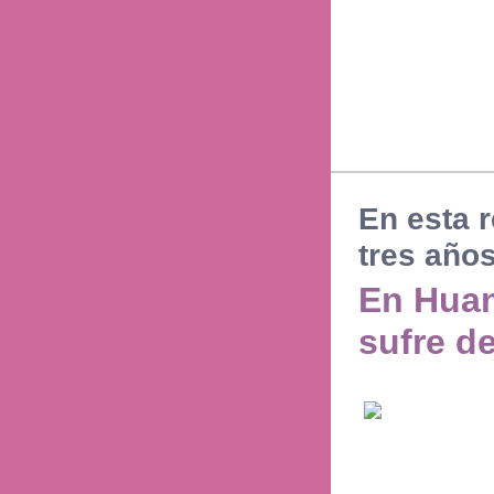
En esta 
tres año
En Huan
sufre d