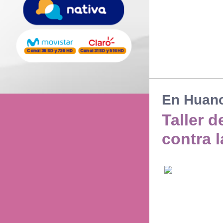
En Huanc
Taller 
contra l