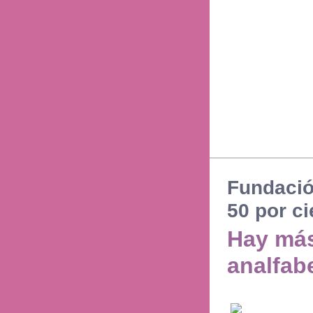
Fundació
50 por ci
Hay más
analfab