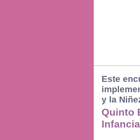
Este encu
implement
y la Niñe
Quinto 
Infancia