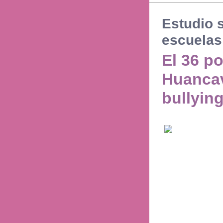
Estudio 
escuelas
El 36 po
Huancav
bullyin