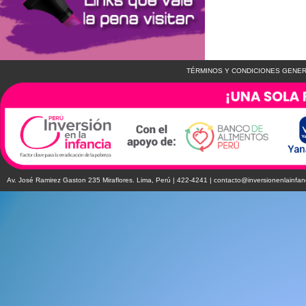
TÉRMINOS Y CONDICIONES GENER
Av. José Ramirez Gaston 235 Miraflores. Lima, Perú | 422-4241 |
contacto@inversionenlainfan