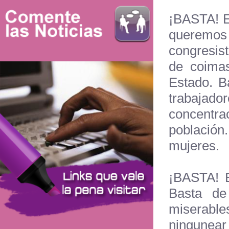
¡BASTA! E
queremos 
congresist
de coima
Estado. B
trabaj
concentra
población
mujeres.
¡BASTA! B
Basta de 
miserable
ningunear