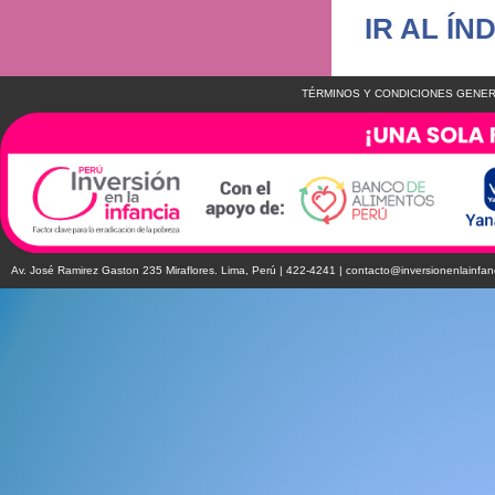
IR AL ÍN
TÉRMINOS Y CONDICIONES GENER
Av. José Ramirez Gaston 235 Miraflores. Lima, Perú | 422-4241 |
contacto@inversionenlainfan