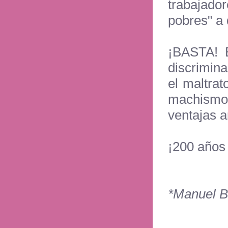
trabajado
pobres" a
¡BASTA! B
discrimina
el maltrat
machismo, 
ventajas a
¡200 años
*Manuel B