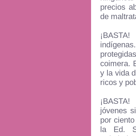
precios a
de maltrat
¡BASTA! 
indígena
protegidas
coimera. 
y la vida 
ricos y p
¡BASTA! 
jóvenes si
por cient
la Ed. S