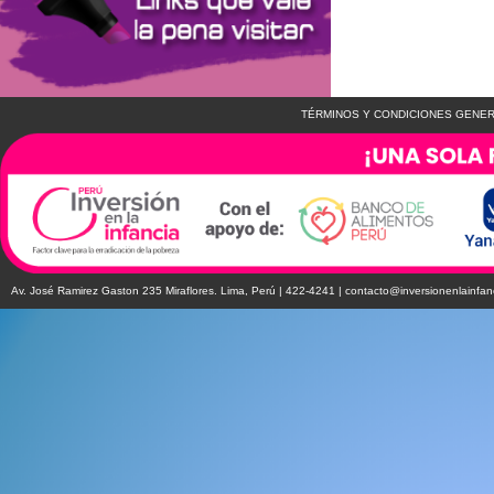
TÉRMINOS Y CONDICIONES GENER
Av. José Ramirez Gaston 235 Miraflores. Lima, Perú | 422-4241 |
contacto@inversionenlainfan