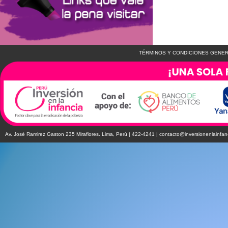
TÉRMINOS Y CONDICIONES GENER
Av. José Ramirez Gaston 235 Miraflores. Lima, Perú | 422-4241 |
contacto@inversionenlainfan