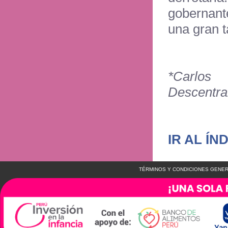
gobernante
una gran t
*Carlos
Descentral
IR AL ÍN
TÉRMINOS Y CONDICIONES GENER