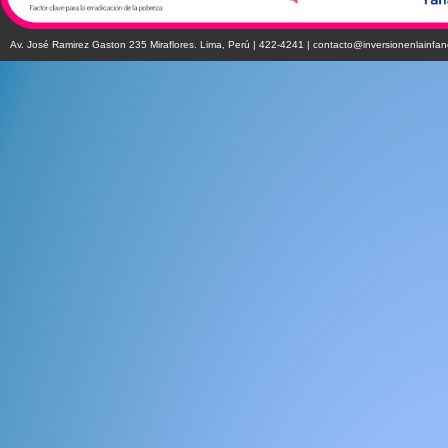
Av. José Ramirez Gaston 235 Miraflores. Lima, Perú | 422-4241 |
contacto@inversionenlainfan