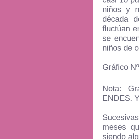
niños y n
década de
fluctúan 
se encuen
niños de o
Gráfico Nº
Nota: Gr
ENDES. Y 
Sucesivas
meses qu
siendo al