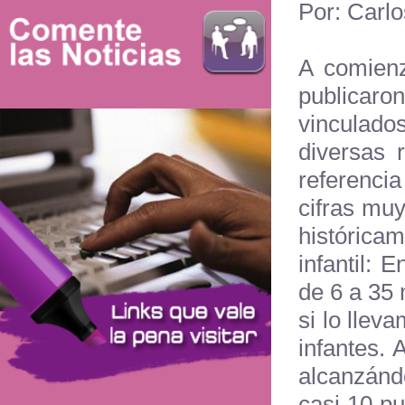
Por: Carl
A comienz
publicar
vinculado
diversas 
referenci
cifras mu
histórica
infantil: 
de 6 a 35
si lo llev
infantes. 
alcanzánd
casi 10 pu