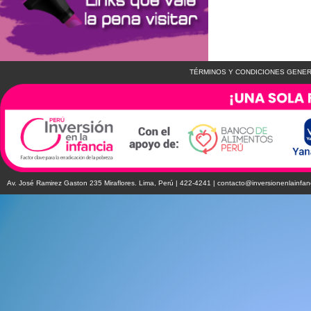
TÉRMINOS Y CONDICIONES GENER
Av. José Ramirez Gaston 235 Miraflores. Lima, Perú | 422-4241 |
contacto@inversionenlainfan