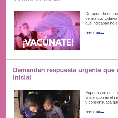
a
,
De acuerdo con un
e
de marzo, todavía 
o
que indicaban no e
.
s
leer más...
a
y
e
a
s
s
Demandan respuesta urgente que a
a
inicial
e
s
y
Expertos en educac
la atención en el n
a
y consensuada que 
o
leer más...