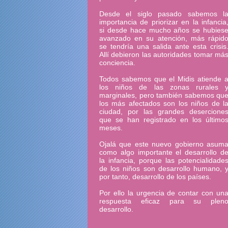
Desde el siglo pasado sabemos l
importancia de priorizar en la infancia
si desde hace mucho años se hubies
avanzado en su atención, más rápid
se tendría una salida ante esta crisis
Allí debieron las autoridades tomar má
conciencia.
Todos sabemos que el Midis atiende 
los niños de las zonas rurales 
marginales, pero también sabemos qu
los más afectados son los niños de l
ciudad, por las grandes desercione
que se han registrado en los último
meses.
Ojalá que este nuevo gobierno asum
como algo importante el desarrollo d
la infancia, porque las potencialidade
de los niños son desarrollo humano, 
por tanto, desarrollo de los países.
Por ello la urgencia de contar con un
respuesta eficaz para su plen
desarrollo.