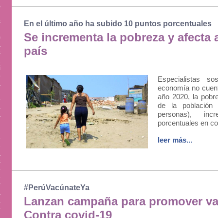
s
.
s
En el último año ha subido 10 puntos porcentuales
,
Se incrementa la pobreza y afecta a
s
a
país
s
a
i
o
Especialistas s
a
economía no cuenta
.
año 2020, la pobre
e
de la población
a
personas), in
a
porcentuales en c
e
leer más...
e
a
s
o
e
r
#PerúVacúnateYa
a
Lanzan campaña para promover va
á
o
Contra covid-19