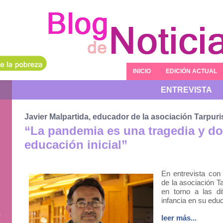
INICIO
EDICIÓN ACTUAL
ENTREVISTA
Javier Malpartida, educador de la asociación Tarpur
“La pandemia es una tragedia y do
educación inicial”
En entrevista con 
de la asociación Ta
e
en torno a las di
o
infancia en su educ
d
á
leer más...
a