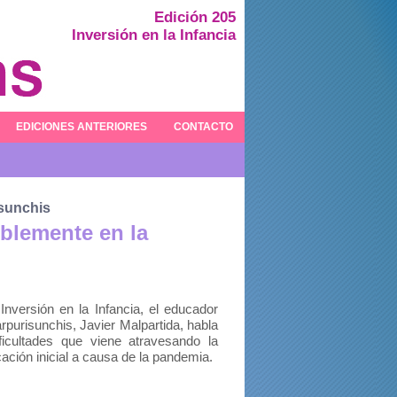
Edición 205
Inversión en la Infancia
EDICIONES ANTERIORES
CONTACTO
isunchis
blemente en la
Inversión en la Infancia, el educador
rpurisunchis, Javier Malpartida, habla
ficultades que viene atravesando la
ación inicial a causa de la pandemia.