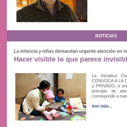
o
s
s
a
.
n
NOTICIAS
a
s
l
La infancia y niñez demandan urgente atención en 
n
n
Hacer visible lo que parece invisib
s
s
La Iniciativa Ci
o
CONVOCA A LA CI
é
y PRIVADO, a unir
o
principio de ate
e
corresponde a nues
,
s
leer más...
a
s
s