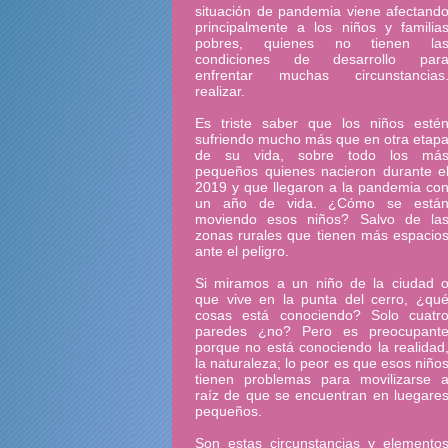
situación de pandemia viene afectand
principalmente a los niños y familia
pobres, quienes no tienen la
condiciones de desarrollo par
enfrentar muchas circunstancias
realizar.
Es triste saber que los niños esté
sufriendo mucho más que en otra etap
de su vida, sobre todo los má
pequeños quienes nacieron durante e
2019 y que llegaron a la pandemia co
un año de vida. ¿Cómo se está
moviendo esos niños? Salvo de la
zonas rurales que tienen más espacio
ante el peligro.
Si miramos a un niño de la ciudad 
que vive en la punta del cerro, ¿qu
cosas está conociendo? Solo cuatr
paredes ¿no? Pero es preocupant
porque no está conociendo la realidad
la naturaleza; lo peor es que esos niño
tienen problemas para movilizarse 
raíz de que se encuentran en luegare
pequeños.
Son estas circunstancias y elemento