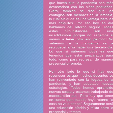
que hacen que la pandemia sea má
devastadora con los niños pequeños
Claro, también se dice que lo
contagios son menores en la infancia
lo cual sin duda es una ventaja para lo
más chiquitos. Por eso hoy en dí
hablamos del retorno seguro. Toda
estas circunstancias son un
incertidumbre porque no sabemos s
vamos a tener otro año perdido. N
sabemos si la pandemia va 
recrudecer o va haber una tercera ola
Lo que sí sabemos todos es qu
tenemos que estar preparados par
todo, como para regresar de maner
presencial o remota.
Por otro lado lo que sí hay qu
reconocer es que muchos docentes s
han reinventado con la llegada de l
pandemia, y han adoptado nueva
estrategias. Todos hemos aprendid
nuevas cosas y estamos trabajando d
manera diferente. Pero hay que tene
en cuenta que, cuando haya retorno, l
cosa no va a ser así. Seguramente ser
una educación híbrida y mixta entre l
presencial y remoto.