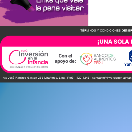
TÉRMINOS Y CONDICIONES GENER
Av. José Ramirez Gaston 235 Miraflores. Lima, Perú | 422-4241 |
contacto@inversionenlainfan