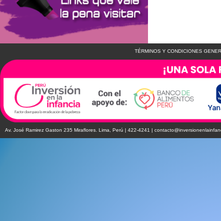
TÉRMINOS Y CONDICIONES GENER
Av. José Ramirez Gaston 235 Miraflores. Lima, Perú | 422-4241 |
contacto@inversionenlainfan