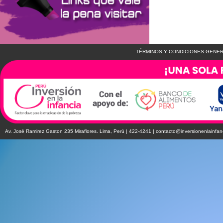
TÉRMINOS Y CONDICIONES GENER
Av. José Ramirez Gaston 235 Miraflores. Lima, Perú | 422-4241 |
contacto@inversionenlainfan