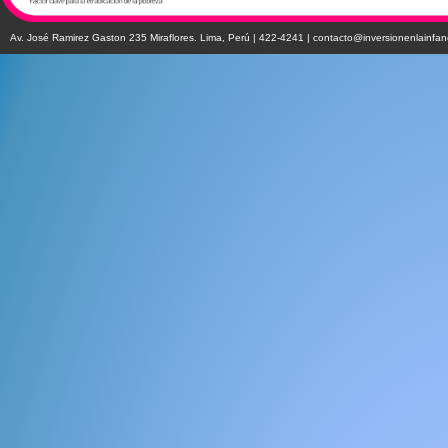
Av. José Ramirez Gaston 235 Miraflores. Lima, Perú | 422-4241 |
contacto@inversionenlainfan