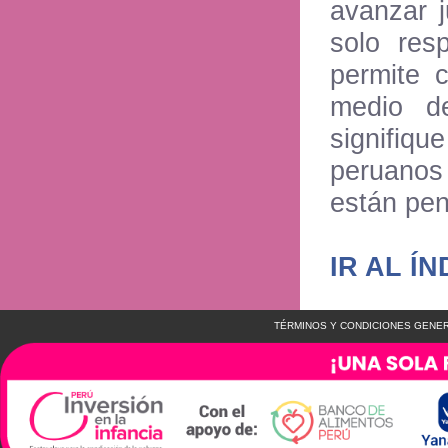
avanzar 
solo res
permite c
medio d
signifi
peruanos
están pen
IR AL ÍN
TÉRMINOS Y CONDICIONES GENER