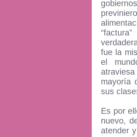
gobiern
previnier
alimentac
“factura
verdadera
fue la mi
el mund
atraviesa
mayoría 
sus clase
Es por el
nuevo, de
atender y