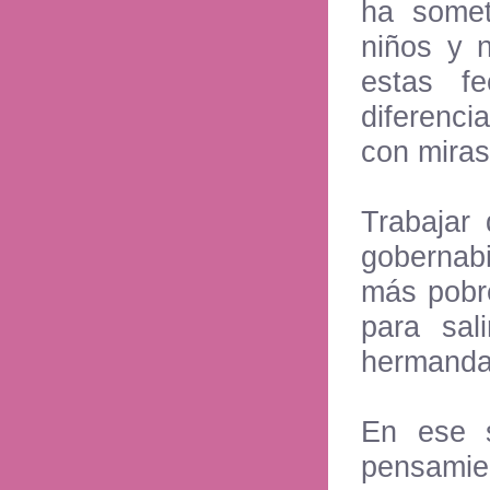
ha somet
niños y 
estas f
diferencia
con miras
Trabajar
gobernabi
más pobre
para sal
hermandad
En ese s
pensami