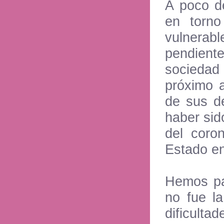
A poco de
en torno
vulnerab
pendient
sociedad 
próximo a
de sus de
haber sid
del coron
Estado en
Hemos pa
no fue l
dificulta