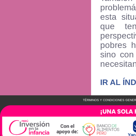
problemá
esta sit
que te
perspect
pobres h
sino con
necesita
IR AL ÍN
TÉRMINOS Y CONDICIONES GENER