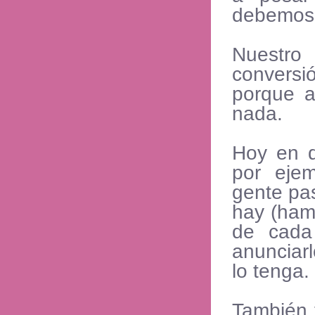
debemos 
Nuestr
conversi
porque a
nada.
Hoy en d
por eje
gente pa
hay (ham
de cada
anunciar
lo tenga.
También 