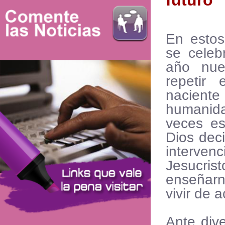
futuro
En esto
se celeb
año nue
repetir
nacient
human
veces es
Dios deci
interv
Jesucris
enseñar
vivir de 
Ante dive