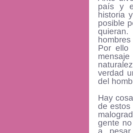
país y 
historia
posible 
quieran.
hombres 
Por ello
mensaje
natural
verdad un
del homb
Hay cosa
de estos 
malogra
gente no
a pesar