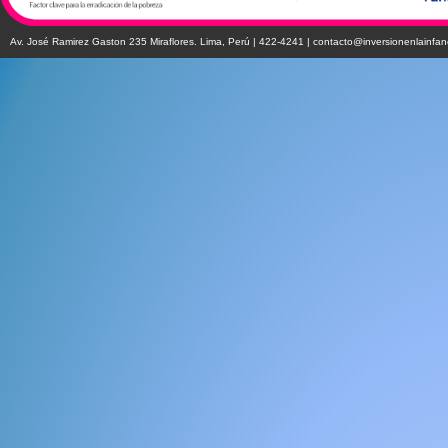
Av. José Ramirez Gaston 235 Miraflores. Lima, Perú | 422-4241 |
contacto@inversionenlainfan