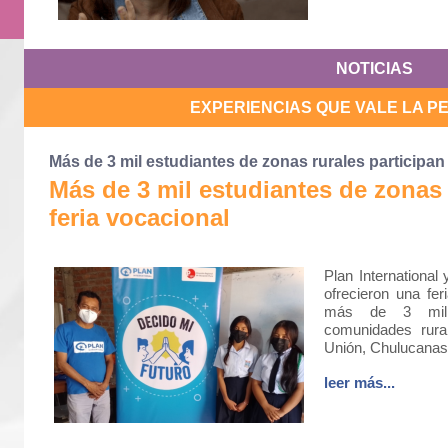
NOTICIAS
EXPERIENCIAS QUE VALE LA 
Más de 3 mil estudiantes de zonas rurales participan
Más de 3 mil estudiantes de zonas 
feria vocacional
Plan International
ofrecieron una fer
más de 3 mil 
comunidades rura
Unión, Chulucanas 
leer más...