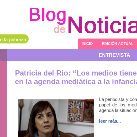
INICIO
EDICIÓN ACTUAL
ENTREVISTA
Patricia del Rio: “Los medios tien
en la agenda mediática a la infanci
La periodista y com
papel de los med
agenda la situación
leer más...