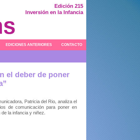
Edición 215
Inversión en la Infancia
EDICIONES ANTERIORES
CONTACTO
en el deber de poner
a”
unicadora, Patricia del Rio, analiza el
ios de comunicación para poner en
 de la infancia y niñez.