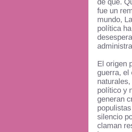
de qué. Qu
fue un rem
mundo, Lat
política h
desespera
administra
El origen 
guerra, el
naturales,
político y
generan cr
populista
silencio p
claman re