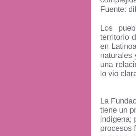
Fuente: di
Los pueb
territorio
en Latino
naturales
una relac
lo vio cla
La Fundac
tiene un p
indígena;
procesos f