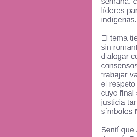
semana, c
líderes pa
indígenas.
El tema ti
sin romant
dialogar 
consensos
trabajar v
el respeto
cuyo final
justicia t
símbolos N
Sentí que 