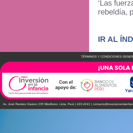
‘Las fuerz
rebeldía, 
IR AL ÍN
TÉRMINOS Y CONDICIONES GENER
Av. José Ramirez Gaston 235 Miraflores. Lima, Perú | 422-4241 |
contacto@inversionenlainfan