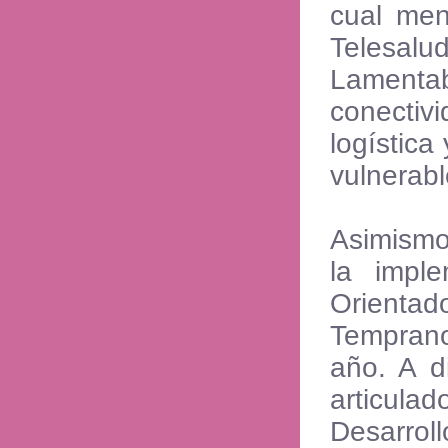
cual men
Telesa
Lament
conecti
logística
vulnerabl
Asimismo
la impl
Orientad
Temprano
año. A d
articulad
Desarrol