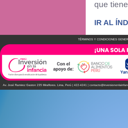
que tiene
IR AL ÍN
TÉRMINOS Y CONDICIONES GENER
Av. José Ramirez Gaston 235 Miraflores. Lima, Perú | 422-4241 |
contacto@inversionenlainfan