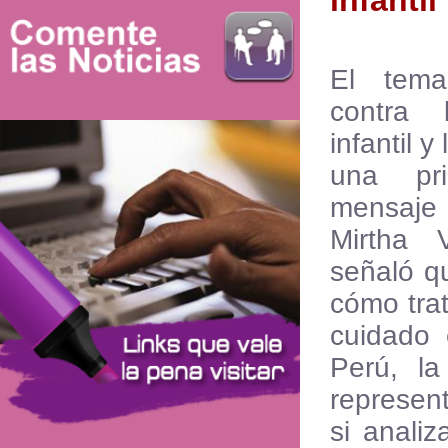
infantil
El tem
contra 
infantil 
una pr
mensaje
Mirtha 
señaló q
cómo trat
cuidado 
Perú, la
represen
si anali