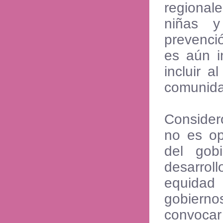
regional
niñas y
prevenció
es aún i
incluir a
comunida
Conside
no es op
del gob
desarrol
equidad
gobiernos
convocar 