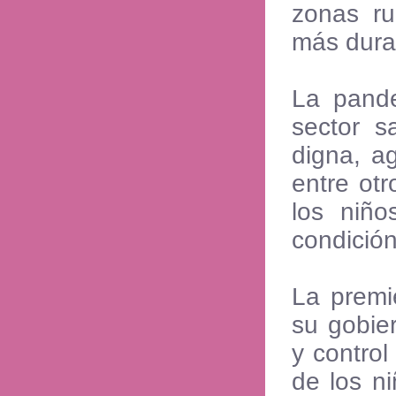
zonas ru
más dura
La pande
sector s
digna, ag
entre ot
los niñ
condición
La premi
su gobier
y control
de los n