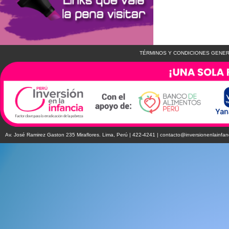
TÉRMINOS Y CONDICIONES GENER
Av. José Ramirez Gaston 235 Miraflores. Lima, Perú | 422-4241 |
contacto@inversionenlainfan