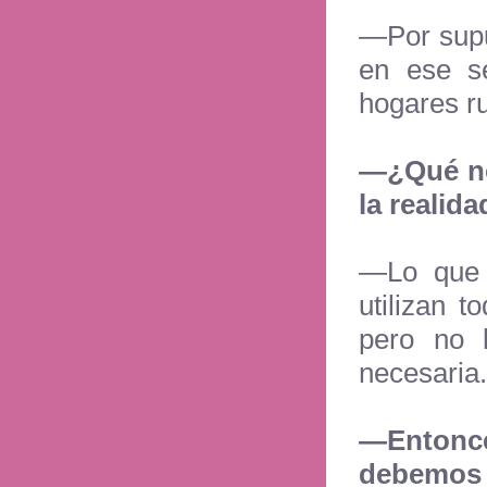
—
Por sup
en ese se
hogares ru
—
¿Qué no
la realid
—
Lo que
utilizan t
pero no l
necesaria.
—
Entonce
debemos 