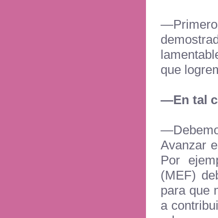
—
Primero
demostr
lamentabl
que logrem
—
En tal 
—
Debemo
Avanzar e
Por ejem
(MEF) deb
para que 
a contribu