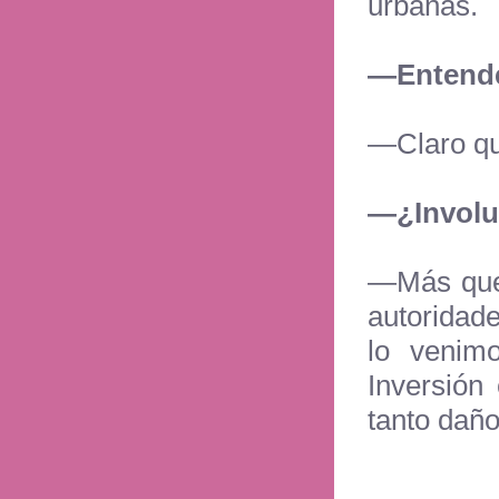
urbanas.
—
Entende
—
Claro q
—
¿Involu
—
Más que
autoridade
lo venim
Inversión
tanto dañ