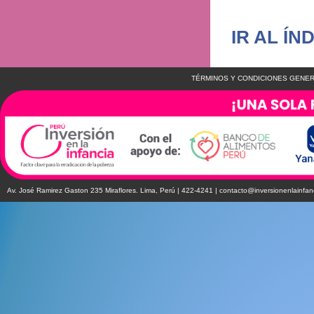
IR AL ÍN
TÉRMINOS Y CONDICIONES GENER
Av. José Ramirez Gaston 235 Miraflores. Lima, Perú | 422-4241 |
contacto@inversionenlainfan