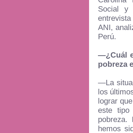
Social y
entrevist
ANI, anal
Perú.
—
¿Cuál e
pobreza e
—
La situ
los último
lograr que
este tip
pobreza.
hemos sid