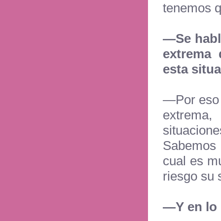
tenemos q
—
Se habl
extrema 
esta situ
—
Por eso
extrema,
situacio
Sabemos q
cual es m
riesgo su 
—
Y en lo