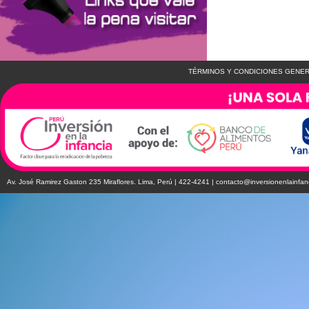
TÉRMINOS Y CONDICIONES GENER
Av. José Ramirez Gaston 235 Miraflores. Lima, Perú | 422-4241 |
contacto@inversionenlainfan