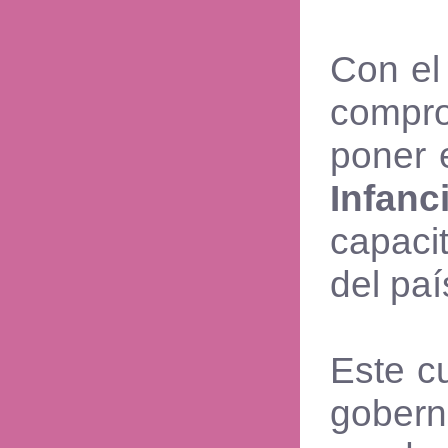
Con el
compro
poner 
Infanc
capaci
del paí
Este c
gobern