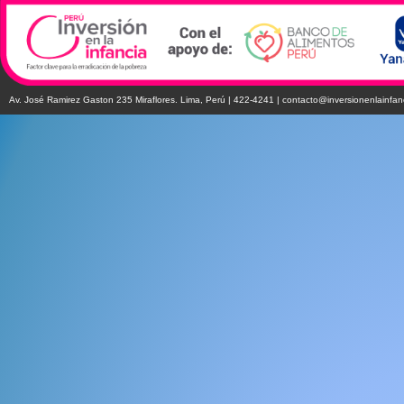
Av. José Ramirez Gaston 235 Miraflores. Lima, Perú | 422-4241 |
contacto@inversionenlainfan