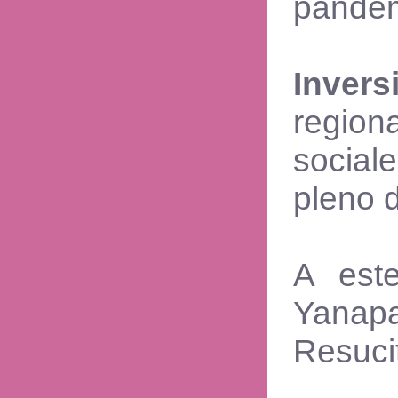
pandem
Inver
region
social
pleno d
A este
Yanapa
Resucit