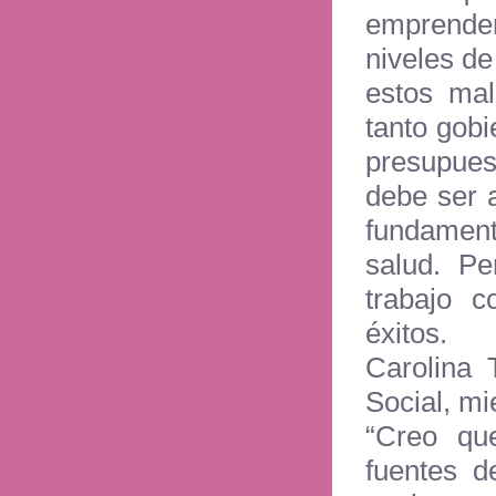
emprender
niveles de
estos mal
tanto gobi
presupues
debe ser 
fundament
salud. Pe
trabajo 
éxitos.
Carolina T
Social, mi
“Creo qu
fuentes d