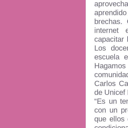
aprovech
aprendido
brechas.
internet
capacitar 
Los docen
escuela e
Hagamos d
comunidad
Carlos Cal
de Unicef 
“Es un te
con un pr
que ellos
condicion