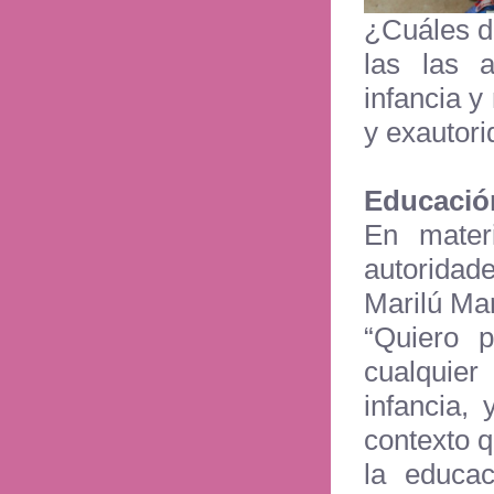
¿Cuáles d
las las a
infancia y
y exautor
Educación
En mater
autoridade
Marilú Mar
“Quiero p
cualquier
infancia,
contexto q
la educac