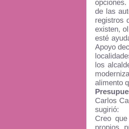
opciones.
de las au
registros
existen, o
esté ayuda
Apoyo deci
localidad
los alcal
modernizad
alimento q
Presupues
Carlos Ca
sugirió:
Creo que 
propios, 