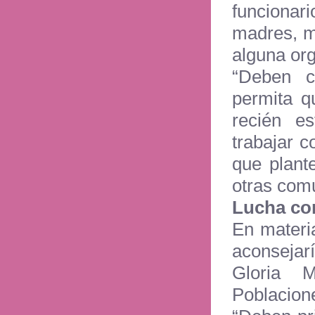
funcionar
madres, m
alguna org
“Deben c
permita q
recién e
trabajar 
que plant
otras comu
Lucha con
En materia
aconsejarí
Gloria 
Poblacione