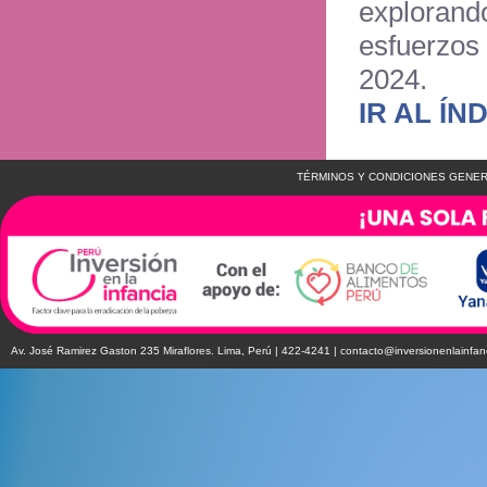
exploran
esfuerzos
2024.
IR AL ÍN
TÉRMINOS Y CONDICIONES GENER
Av. José Ramirez Gaston 235 Miraflores. Lima, Perú | 422-4241 |
contacto@inversionenlainfan