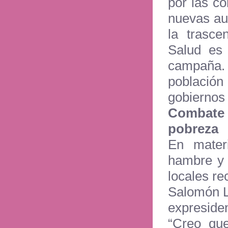
por las c
nuevas au
la trasce
Salud es 
campaña.
població
gobiernos 
Combate
pobreza
En mater
hambre y 
locales re
Salomón L
expresiden
“Creo qu