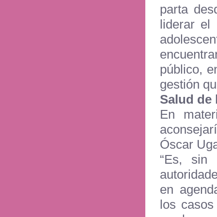
parta des
liderar e
adolescen
encuentran
público, e
gestión qu
Salud de 
En mater
aconsejarí
Óscar Ugar
“Es, sin
autoridade
en agenda
los casos