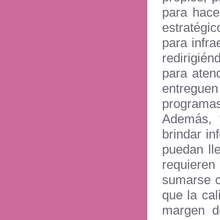
para hace
estratégi
para infra
redirigié
para atend
entregue
programas 
Además, 
brindar i
puedan ll
requieren
sumarse c
que la ca
margen d