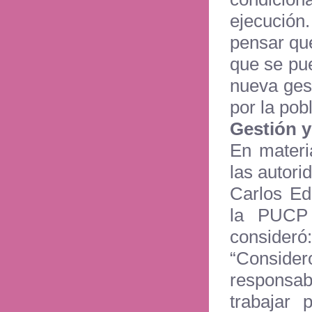
ejecución
pensar que
que se pu
nueva gest
por la pobl
Gestión y
En materi
las autori
Carlos Ed
la PUCP 
consideró:
“Conside
responsab
trabajar 