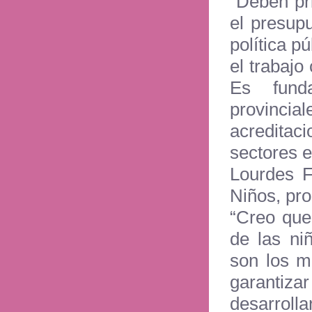
“Deben pri
el presup
política p
el trabajo
Es funda
provinci
acredita
sectores e
Lourdes F
Niños, pr
“Creo que
de las ni
son los m
garantiz
desarrolla