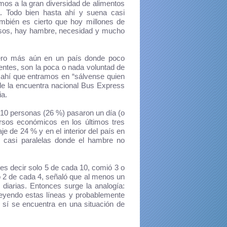
rimos a la gran diversidad de alimentos
a. Todo bien hasta ahí y suena casi
mbién es cierto que hoy millones de
cursos, hay hambre, necesidad y mucho
ero más aún en un país donde poco
entes, son la poca o nada voluntad de
e ahí que entramos en “sálvense quien
e la encuentra nacional Bus Express
ia.
 10 personas (26 %) pasaron un día (o
rsos económicos en los últimos tres
 de 24 % y en el interior del país en
 casi paralelas donde el hambre no
s decir solo 5 de cada 10, comió 3 o
o 2 de cada 4, señaló que al menos un
diarias. Entonces surge la analogía:
leyendo estas líneas y probablemente
sí se encuentra en una situación de