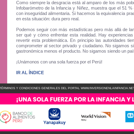
Como siempre la desgracia está al amparo de los más pobre
Infobarómetro de la Infancia y Niñez, muestra que el 51 %
con inseguridad alimentaria. Si hacemos la equivalencia pra
en esta situación: dura pero real.
Podemos seguir con más estadísticas pero más allá de lam
ser qué y cómo enfrentar esta realidad. Hay experienci
revertir esta problemática. En principio las autoridades tie
comprometer al sector privado y ciudadano. No sigamos sie
gastronómica menos el producto. No sigamos siendo un pa
¡Unámonos con una sola fuerza por el Perú!
IR AL ÍNDICE
TÉRMINOS Y CONDICIONES GENERALES DEL PORTAL WWW.INVERSIONENLAINFANCIA.NE