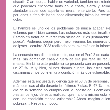
discutir. Claro que, al hablar de variedad, también nos refe
que podemos encontrar tanto en la costa, sierra y selv
alentador saber que aquello es meramente cierto. Pero ta
peruanos sufren de inseguridad alimentaria; faltan los re
dolor.
El hambre es uno de los problemas de nunca acabar. P
velamos por el bien común. Los esfuerzos más que insufici
Estado en tratar de revertir esta situación. Y es justament
pueda”. Podemos seguir pero mejor veamos los números d
de Ipsos - octubre 2023 realizado para Inversión en la Infanc
La encuesta nos dice, tristemente, que en el Perú 3 de cada
más) sin comer en casa o fuera de ella por falta de recu
meses. En Lima este problema se presenta con un porcentaje
un 27 %. Muy bien, si nos damos cuenta, las cifras son
discrimina y nos pone en una condición más que vulnerable.
Además esta encuesta evidencia que el 53 % de personas, e
más comidas al día durante los últimos 7 días. El 47 %, sol
día de la semana no cumplió con la ingesta de 3 comidas 
¿estamos lejos de esta realidad, quien ahora mismo está 
con una condición menos vulnerable? Ahora imagina quien 
pobreza… Respira un poco.