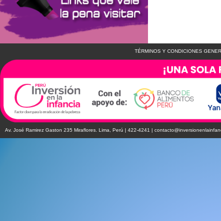
TÉRMINOS Y CONDICIONES GENER
Av. José Ramirez Gaston 235 Miraflores. Lima, Perú | 422-4241 |
contacto@inversionenlainfan