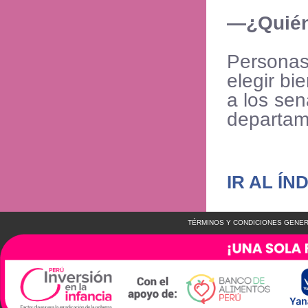
—¿Quién
Personas
elegir bi
a los se
departam
IR AL ÍN
TÉRMINOS Y CONDICIONES GENER