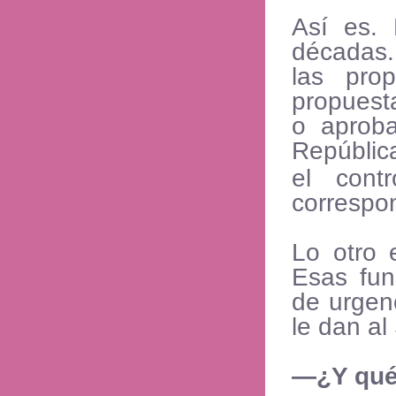
Así es.
décadas.
las pro
propuesta
o aproba
Repúblic
el cont
correspo
Lo otro 
Esas fun
de urgenc
le dan a
—¿Y qué 