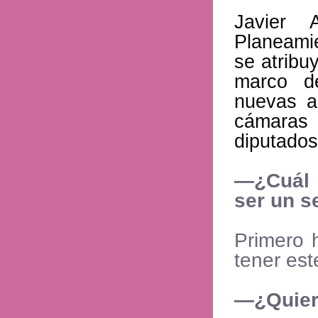
Javier 
Planeamie
se atribu
marco d
nuevas a
cámaras
diputados
—¿Cuál 
ser un s
Primero 
tener es
—¿Quiere