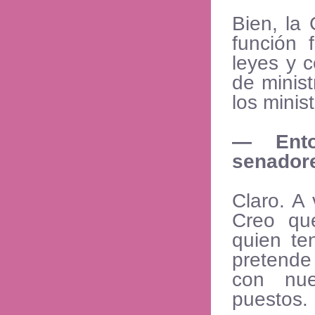
Bien, la
función 
leyes y c
de minist
los minist
— Ento
senador
Claro. A
Creo qu
quien te
pretende 
con nue
puestos.