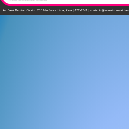
Av. José Ramirez Gaston 235 Miraflores. Lima, Perú | 422-4241 |
contacto@inversionenlainfan