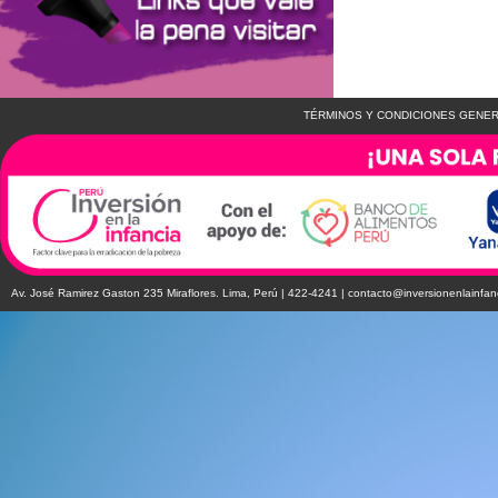
TÉRMINOS Y CONDICIONES GENER
Av. José Ramirez Gaston 235 Miraflores. Lima, Perú | 422-4241 |
contacto@inversionenlainfan