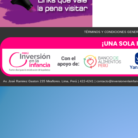
TÉRMINOS Y CONDICIONES GENER
Av. José Ramirez Gaston 235 Miraflores. Lima, Perú | 422-4241 |
contacto@inversionenlainfan