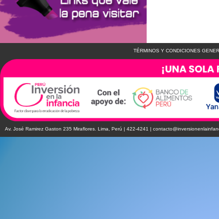
TÉRMINOS Y CONDICIONES GENER
Av. José Ramirez Gaston 235 Miraflores. Lima, Perú | 422-4241 |
contacto@inversionenlainfan