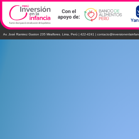
Av. José Ramirez Gaston 235 Miraflores. Lima, Perú | 422-4241 |
contacto@inversionenlainfan