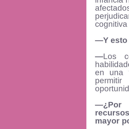
afectad
perjudic
cognitiv
—
Y esto
—
Los c
habilida
en una 
permiti
oportunid
—¿Por 
recursos
mayor p