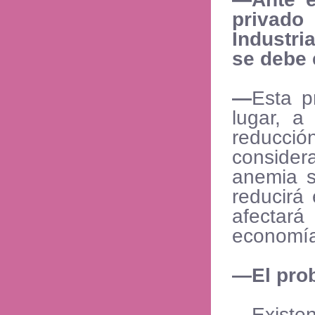
privad
Industr
se debe 
—
Esta p
lugar, a
reducció
consider
anemia se
reducirá
afectar
economía
—El prob
—
Existe