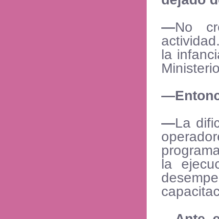
—
No cr
actividad
la infanc
Minister
—Enton
—
La difi
operadore
programa
la ejecu
desempe
capacitac
—Ante e