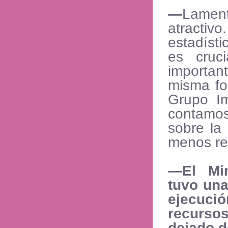
—
Lamen
atractivo
estadíst
es cruc
importan
misma fo
Grupo Im
contamos
sobre la
menos re
—
El Mi
tuvo una
ejecuci
recurso
dejado d