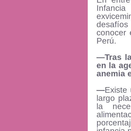
Infanci
exvicemi
desafíos
conocer e
Perú.
—Tras la
en la ag
anemia e
—
Existe 
largo pla
la nece
aliment
porcenta
infancia