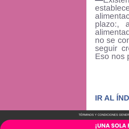
estable
alimenta
plazo:,
alimenta
no se co
seguir c
Eso nos 
IR AL ÍN
TÉRMINOS Y CONDICIONES GENER