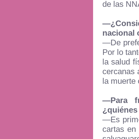
de las NN
—¿Conside
nacional 
—De prefe
Por lo ta
la salud 
cercanas 
la muerte 
—Para f
¿quiénes 
—Es primo
cartas en
salvaguar