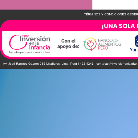
TÉRMINOS Y CONDICIONES GENER
Av. José Ramirez Gaston 235 Miraflores. Lima, Perú | 422-4241 |
contacto@inversionenlainfan