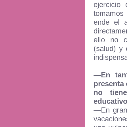
ejercicio
tomamos e
ende el a
directame
ello no 
(salud) y
indispensa
—En tan
presenta 
no tien
educativ
—En gran 
vacaciones