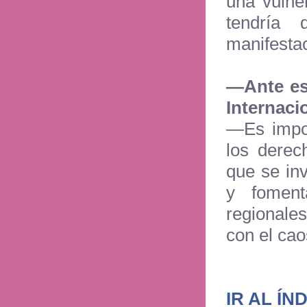
una vulne
tendría 
manifesta
—Ante est
Internaci
—Es impor
los derec
que se in
y foment
regionale
con el ca
IR AL ÍN