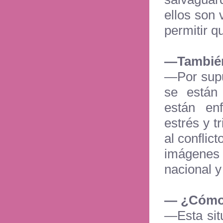
ellos son
permitir q
—También
—Por supu
se están
están enf
estrés y t
al conflic
imágenes
nacional y
— ¿Cómo 
—Esta sit