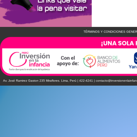
TÉRMINOS Y CONDICIONES GENER
Av. José Ramirez Gaston 235 Miraflores. Lima, Perú | 422-4241 |
contacto@inversionenlainfan