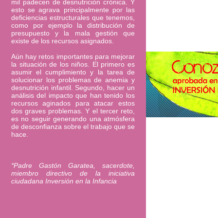
mil padecen de desnutrición crónica. Y
esto se agrava principalmente por las
deficiencias estructurales que tenemos,
como por ejemplo la distribución de
presupuesto y la mala gestión que
existe de los recursos asignados.
Aún hay retos importantes para mejorar
la situación de los niños. El primero es
asumir el cumplimiento y la tarea de
solucionar los problemas de anemia y
desnutrición infantil. Segundo, hacer un
análisis del impacto que han tenido los
recursos aginados para atacar estos
dos graves problemas. Y el tercer reto,
es no seguir generando una atmósfera
de desconfianza sobre el trabajo que se
hace.
*Padre Gastón Garatea, sacerdote,
miembro directivo de la iniciativa
ciudadana Inversión en la Infancia