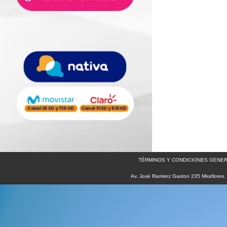
TÉRMINOS Y CONDICIONES GENER
Av. José Ramirez Gaston 235 Miraflores.