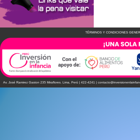
TÉRMINOS Y CONDICIONES GENER
Av. José Ramirez Gaston 235 Miraflores. Lima, Perú | 422-4241 |
contacto@inversionenlainfan