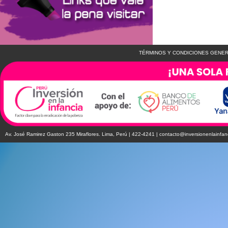
TÉRMINOS Y CONDICIONES GENER
Av. José Ramirez Gaston 235 Miraflores. Lima, Perú | 422-4241 |
contacto@inversionenlainfan