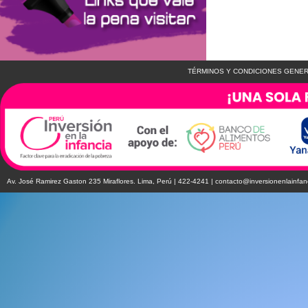
TÉRMINOS Y CONDICIONES GENER
Av. José Ramirez Gaston 235 Miraflores. Lima, Perú | 422-4241 |
contacto@inversionenlainfan