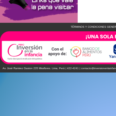
TÉRMINOS Y CONDICIONES GENER
Av. José Ramirez Gaston 235 Miraflores. Lima, Perú | 422-4241 |
contacto@inversionenlainfan