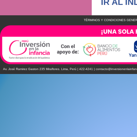
IR AL ÍN
TÉRMINOS Y CONDICIONES GENER
Av. José Ramirez Gaston 235 Miraflores. Lima, Perú | 422-4241 |
contacto@inversionenlainfan