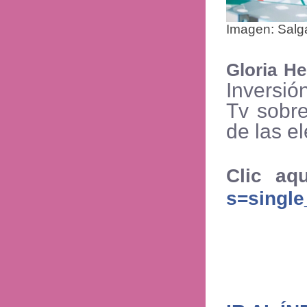
Imagen: Salg
Gloria Hel
Inversió
Tv sobre
de las e
Clic aq
s=single