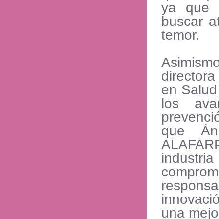
ya que 
buscar a
temor.
Asimismo
director
en Salud 
los ava
prevenció
que Áng
ALAFARP
industr
compr
responsa
innovaci
una mejor