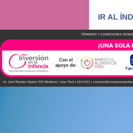
IR AL ÍN
TÉRMINOS Y CONDICIONES GENER
Av. José Ramirez Gaston 235 Miraflores. Lima, Perú | 422-4241 |
contacto@inversionenlainfan