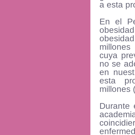
a esta pr
En el Pe
obesida
obesidad,
millones
cuya pre
no se ad
en nuest
esta pr
millones 
Durante e
academi
coincid
enfermed