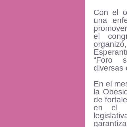
Con el o
una enfe
promover
el cong
organizó
Esperant
“Foro s
diversas
En el mes
la Obesi
de fortal
en el d
legislat
garantiza