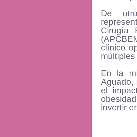
De otro
represe
Cirugía 
(APCBEM)
clínico o
múltiple
En la mi
Aguado, 
el impac
obesidad
invertir 