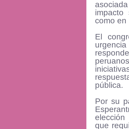
asociada
impacto 
como en 
El congr
urgencia
responder
peruanos
iniciat
respuesta
pública.
Por su pa
Esperant
elección
que requi